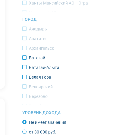
Ханты-Мансийский АО - Югра
Чукотский АО
ГОРОД
Ямало-Ненецкий АО
Анадырь
Апатиты
Архангельск
Батагай
Батагай-Алыта
Белая Гора
Белоярский
Берёзово
Билибино
УРОВЕНЬ ДОХОДА
Верхоянск
Не имеет значения
Воркута
от 30 000 руб.
Губкинский