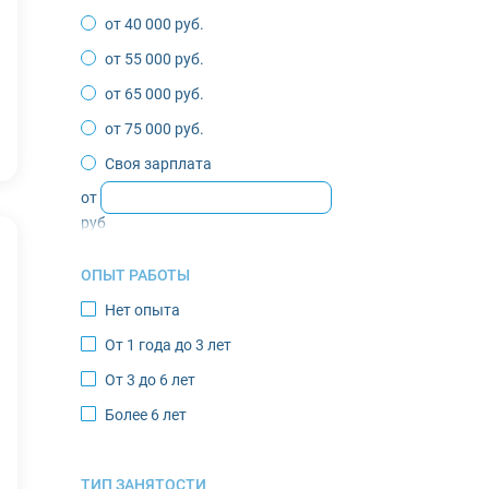
от 40 000 руб.
Депутатский
от 55 000 руб.
Жиганск
от 65 000 руб.
Зырянка
от 75 000 руб.
Игарка
Своя зарплата
Инта
от
Казачье
руб
Кандалакша
ОПЫТ РАБОТЫ
Кировск
Нет опыта
Костомукша
От 1 года до 3 лет
Лабытнанги
От 3 до 6 лет
Мончегорск
Более 6 лет
Муравленко
Мурманск
ТИП ЗАНЯТОСТИ
Нарьян-Мар