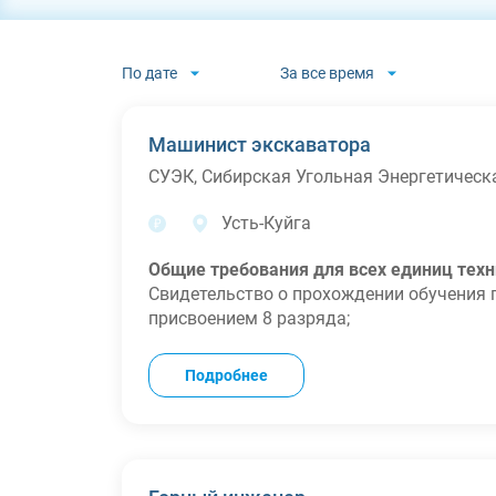
По дате
За все время
Машинист экскаватора
СУЭК, Сибирская Угольная Энергетичес
Усть-Куйга
Общие требования для всех единиц техн
Свидетельство о прохождении обучения 
присвоением 8 разряда;
Удостоверение тракториста-машиниста с 
Наличие действующей 3 или 4 группы до
Подробнее
PC-2000 — для него достаточно профильн
Опыт работы от 1 года на соответствующ
Дополнительно по моделям:
KOMATSU PC-2000 — опыт на гидравличес
ЭШ-15/80 — требуется удостоверение ма