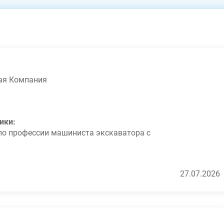
кая Компания
ики:
по профессии машиниста экскаватора с
категорией «Е»;
пуска по электробезопасности (кроме KOMATSU
27.07.2026
ого обучения);
ем типе экскаватора;
ких экскаваторах;
шиниста ЭШ;