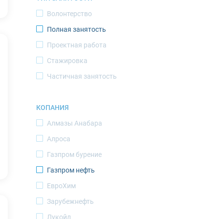
Волонтерство
Новодвинск
Полная занятость
Новый Уренгой
Проектная работа
Норильск
Стажировка
Ноябрьск
Частичная занятость
Оленегорск
Оленек
КОПАНИЯ
Певек
Алмазы Анабара
Салехард
Алроса
Саскылах
Газпром бурение
Северодвинск
Газпром нефть
Североморск
ЕвроХим
Среднеколымск
Зарубежнефть
Тикси
Лукойл
Томтор