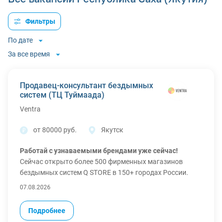
Фильтры
По дате
За все время
Продавец-консультант бездымных
систем (ТЦ Туймаада)
Ventra
от 80000 руб.
Якутск
Работай с узнаваемыми брендами уже сейчас!
Сейчас открыто более 500 фирменных магазинов
бездымных систем Q STORE в 150+ городах России.
Что мы предлагаем?
07.08.2026
Уверенность в завтрашнем дне: официальное
трудоустройство, белую ЗП, премии и бонусы;
Подробнее
Расширенный соцпакет (ежегодный оплачиваемый