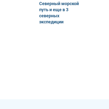
Северный морской
путь и еще в 3
северных
экспедиции