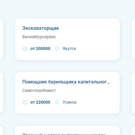
Экскаваторщик
Вилюйбурсервис
от 200000
Якутск
Помощник бурильщика капитального ремонта скважин (КРС)
СамотлорИнвест
от 220000
Усинск