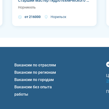
Старший мастер гидротехнического цеха Курейской ГЭС (п. Светлогорск)
Норникель
от 216000
Норильск
Вакансии по отраслям
Вакансии по регионам
Ц
Вакансии по городам
Э
Вакансии без опыта
П
работы