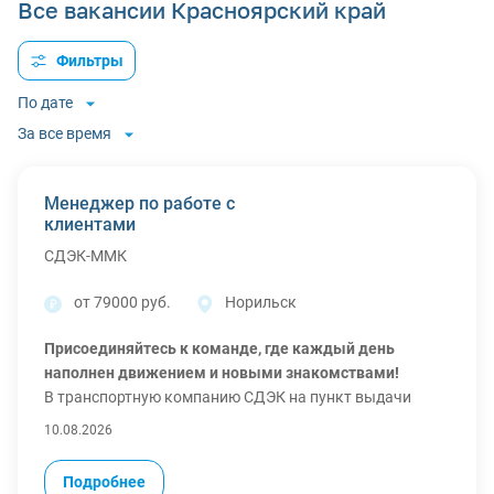
Все вакансии Красноярский край
Фильтры
По дате
За все время
Менеджер по работе с
клиентами
СДЭК-ММК
от 79000 руб.
Норильск
Присоединяйтесь к команде, где каждый день
наполнен движением и новыми знакомствами!
В транспортную компанию СДЭК на пункт выдачи
заказов ищем менеджера по работе с клиентами —
10.08.2026
человека, который любит помогать, умеет находить
подход к разным людям и не боится многозадачности.
Подробнее