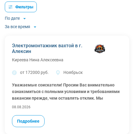
Фильтры
По дате
За все время
Электромонтажник вахтой в г.
Алексин
Киреева Нина Алексеевна
от 172000 руб.
Ноябрьск
Уважаемые соискатели! Просим Вас внимательно
ознакомиться с полными условиями и требованиями
вакансии прежде, чем оставлять отклик. Мы
связываемся только с теми кандидатами, которые
08.08.2026
полностью ознакомились с текстом объявления и
готовы к работе на указанных условиях.
Подробнее
Работа на химкомбинате в Алексине, Тульская
область! (Режимный объект)