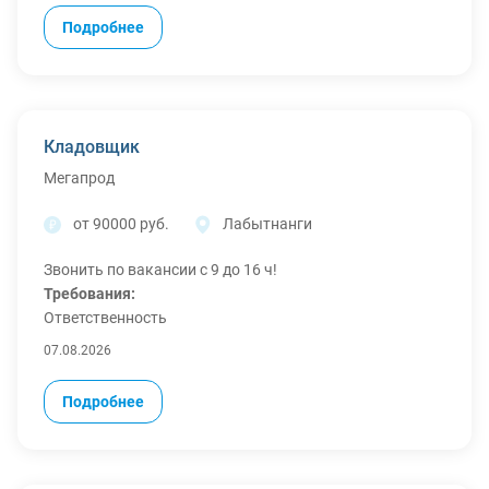
Дисциплинированность.
Подробнее
Желание работать.
Условия:
Шестидневная рабочая
неделя. (пн-пт с 8 до 17 ч., суббота с 8 до 14 ч.)
Оформление по ТК РФ обязательно!
Кладовщик
Питание.
Мегапрод
от 90000 руб.
Лабытнанги
Звонить по вакансии с 9 до 16 ч!
Требования:
Ответственность
Дисциплинированность
07.08.2026
Желание работать
Условия:
Подробнее
Работа в стабильной и активно развивающейся
компании.
Шестидневная рабочая неделя с плавающими
выходными. (пн-пт с 8 до 17 ч., суббота с 8 до 14 ч., вс -