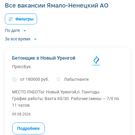
Все вакансии Ямало-Ненецкий АО
Фильтры
По дате
За все время
Бетонщик в Новый Уренгой
ПрессБук
от 180000 руб.
Лабытнанги
МЕСТО РАБОТЫ: Новый Уренгой,п. Пангоды
График работы: Вахта 60/30. Рабочие смены — 7/0 по
11 часов.
Что мы гарантируем и предоставляем:
09.08.2026
Официальное трудоустройство по ТК РФ.
Полное обеспечение вахты:
Подробнее
- Бесплатное проживание в хостеле.