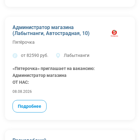
- Суточные 3500 р на неделю.
- Бесплатная спецодежда.
- Организованный проезд: билеты покупаем с вашего
города на поезде,стоимость до 6.000 р.
Администратор магазина
(Лабытнанги, Автострадная, 10)
Пятёрочка
от 82590 руб.
Лабытнанги
«Пятерочка» приглашает на вакансию:
Администратор магазина
ОТ НАС:
Оформление по ТК РФ
08.08.2026
Фиксированный оклад + надбавка за товарооборот +
ежемесячная премия. Средний доход
82590 – 103240
Подробнее
руб. в месяц до вычета налогов
График работы 2/2
Финансовая поддержка в сложных жизненных
ситуациях
Подписка на сервис «Пакет» с повышенным кэшбеком