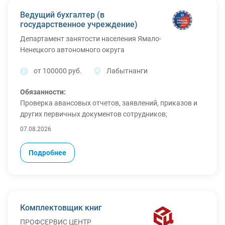
выходной + 1 день в месяц оплачиваемый выходной)
Ведущий бухгалтер (в
Официальное трудоустройство по ТК РФ обязательно!
государственное учреждение)
Оплачиваемый отпуск.
Департамент занятости населения Ямало-
Питание.
Ненецкого автономного округа
от 100000 руб.
Лабытнанги
Обязанности:
Проверка авансовых отчетов, заявлений, приказов и
других первичных документов сотрудников;
Контроль целевого использования подотчетных
07.08.2026
средств и своевременности возврата
неиспользованных сумм;
Подробнее
Проведение инвентаризаций товарно-материальных
ценностей (ТМЦ) и основных средств (ОС);
Полный цикл учета ТМЦ и ОС;
Начисление заработной платы, налогов и страховых
взносов;
Комплектовщик книг
Формирование бухгалтерской, статистической и
ПРОФСЕРВИС ЦЕНТР
налоговой отчетности;