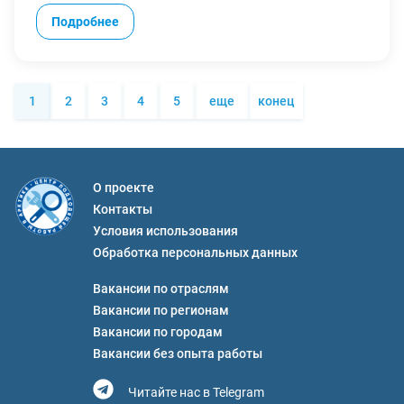
ежедневно;
Подробнее
Прозрачный расчет вознаграждения: чем больше
точек в рейсе и длиннее маршрут — тем выше оплата;
Доставка заказов в заранее согласованные дни:
свободный график;
1
2
3
4
5
еще
конец
Возможность загрузки до 2-х раз в день;
Доставка по закрепленному маршруту;
Выбор типа сотрудничества: на личном грузовом
автомобиле;
О проекте
Бонус до 50 000 ₽ за каждого друга, которого ты
Контакты
порекомендуешь.
Мы ожидаем:
Условия использования
Вместительный личный автомобиль для
Обработка персональных данных
осуществления доставок;
Вакансии по отраслям
Водительские права категории В;
Телефон на базе Android или IOS;
Вакансии по регионам
Статус самозанятого либо ИП.
Вакансии по городам
Вам предстоит:
Вакансии без опыта работы
Доставлять товары интернет-магазина в пункты
выдачи заказов на личном автомобиле;
Читайте нас в Telegram