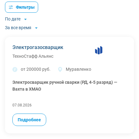
Фильтры
По дате
За все время
Электрогазосварщик
ТехноСтафф Альянс
от 200000 руб.
Муравленко
Электросварщик ручной сварки (РД, 4-5 разряд) —
Вахта в ХМАО
СРОЧНЫЙ ЗАЕЗД ДО 12.08.2026!
07.08.2026
Обязанности:
Подробнее
Сварка металлоконструкций (изготовление
специальных сеток для защиты объектов от БПЛА).
Работа с металлопрокатом различного сечения.