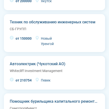
от 200000
Якутск
Техник по обслуживанию инженерных систем
СБ-ГРУПП
от 150000
Новый
Уренгой
Автоэлектрик (Чукотский АО)
Whitecliff Investment Management
от 210754
Певек
Помощник бурильщика капитального ремонта скважин (КРС)
СамотлорИнвест