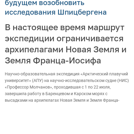
будущем возобновить
исследования Шпицбергена
В настоящее время маршрут
экспедиции ограничивается
архипелагами Новая Земля и
Земля Франца-Иосифа
Научно-образовательная экспедиция «Арктический плавучий
университет» (АПУ) на научно-исследовательском судне (НИС)
«Профессор Молчанов», проходившая с 1 по 22 июля,
завершила работу в Баренцевом и Карском морях с
высадками на архипелагах Новая Земля и Земля Франца-
Иосифа, и в будущем планирует расширить географию
исследований, включив архипелаг Шпицберген.
Михаил Данилов, ректор Северного Арктического
федерального университета (САФУ), одного из организаторов