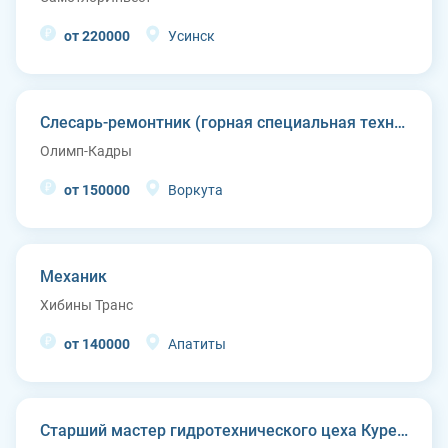
от 220000
Усинск
Слесарь-ремонтник (горная специальная техника)
Олимп-Кадры
от 150000
Воркута
Механик
Хибины Транс
от 140000
Апатиты
Старший мастер гидротехнического цеха Курейской ГЭС (п. Светлогорск)