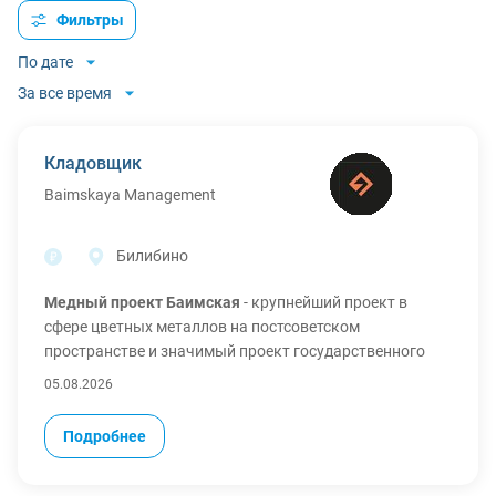
Фильтры
По дате
За все время
Кладовщик
Baimskaya Management
Билибино
Медный проект Баимская
- крупнейший проект в
сфере цветных металлов на постсоветском
пространстве и значимый проект государственного
масштаба, реализуемый в Чукотском автономном
05.08.2026
округе, с головным офисом в Москве.
Обязанности:
Подробнее
Успешно обеспечивать стандартизацию и выполнение
всех процессов управления с ведением отчетности.