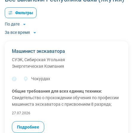
Фильтры
По дате
За все время
Машинист экскаватора
СУЭК, Сибирская Угольная
Энергетическая Компания
Чокурдах
Общие требования для всех единиц техники:
Свидетельство о прохождении обучения по профессии
машиниста экскаватора с присвоением 8 разряда;
Удостоверение тракториста-машиниста с категорией
27.07.2026
«Е»;
Наличие действующей 3 или 4 группы допуска по
Подробнее
электробезопасности (кроме KOMATSU PC-2000 — для