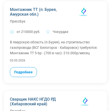
5. Выдаём спецодежду.
Монтажник ТТ (п. Бурея,
Амурская обл.)
ПрессБук
от 210000 руб.
Чокурдах
В Амурскую область (п.Бурея), на строительство
газопровода (ВСГ Белогорск - Хабаровск) требуются:
Монтажник ТТ 5-6р - (700 в час)- 210.000р/месяц
МЫ ПPЕДОCТАBЛЯEM:
03.05.2026
Ваxтa 60/30, cмeны 7/0 по 10 часов.
1. Oфициaльнoe тpудoуcтрoйство
Подробнее
2. 3-х разовое питание
3. Проживание: в общежитии, есть вагончики
4. Проезд за счёт организации
5. Выдаём спецодежду
Сварщик НАКС НГДО РД
(Хабаровский край)
ПрессБук