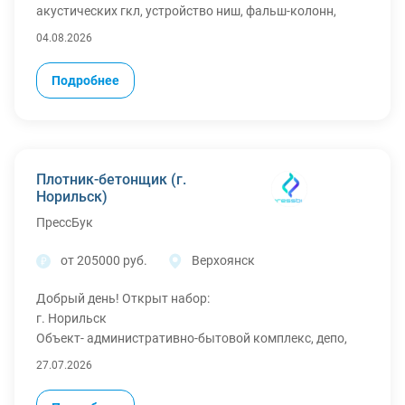
Также, у нас действуют акции:
акустических гкл, устройство ниш, фальш-колонн,
внутренних куполов и сводов.
04.08.2026
· каркасы и облицовка: раскрой и изготовление
элементов каркасов и обшивок сложных
Подробнее
геометрических форм, а также монтаж вентилируемых
фасадов (с использованием цементных плит,
например, "аквапанель").
· финишная отделка: заделка стыков и швов
шпаклевкой с последующей шлифовкой, установка
Плотник-бетонщик (г.
защитных угловых профилей.
Норильск)
· подготовка и планирование: изготовление шаблонов
ПрессБук
для сложных форм, подбор материалов по проекту и
подготовка поверхностей под чистовую отделку.
от 205000 руб.
Верхоянск
Требования:
наличие опыта
Добрый день! Открыт набор:
Условия: отвечаю только на звонки!!! В заранее
г. Норильск
благодарю
Объект- административно-бытовой комплекс, депо,
автомобильная стоянка.
27.07.2026
Плотник-бетонщик (630 в час) - 205.000 р/мес.