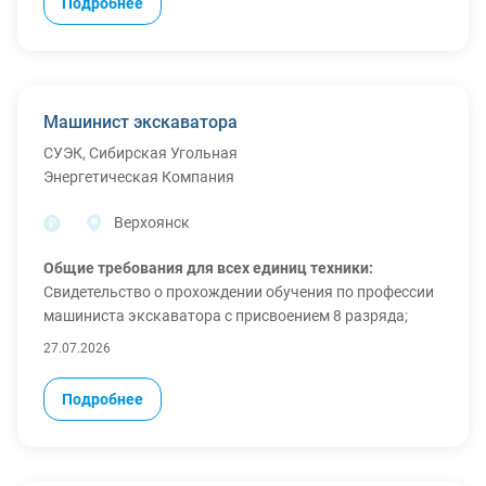
Подробнее
МЫ ПPЕДОCТАBЛЯEM:
- Oфициaльнoe тpудoуcтрoйство, Ваxтa 60/30, cмeны
7/0 по 11 часов (выходные по согласованию с
мастером)
- Питание 3х разовое
Машинист экскаватора
- Проживание в хостеле по 4-6 человек
СУЭК, Сибирская Угольная
- Покупаем билеты
Энергетическая Компания
- Выдаём спецодежду
Верхоянск
Общие требования для всех единиц техники:
Свидетельство о прохождении обучения по профессии
машиниста экскаватора с присвоением 8 разряда;
Удостоверение тракториста-машиниста с категорией
27.07.2026
«Е»;
Наличие действующей 3 или 4 группы допуска по
Подробнее
электробезопасности (кроме KOMATSU PC-2000 — для
него достаточно профильного обучения);
Опыт работы от 1 года на соответствующем типе
экскаватора;