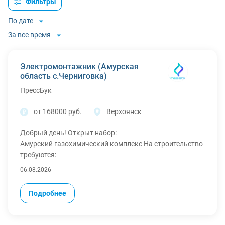
Фильтры
По дате
За все время
Электромонтажник (Амурская
область с.Черниговка)
ПрессБук
от 168000 руб.
Верхоянск
Добрый день! Открыт набор:
Амурский газохимический комплекс На строительство
требуются:
Электромонтажник силовик 4р (500 в час) - 168.000 р/
06.08.2026
мес.
Электромонтажник силовик 5р (550 в час) - 180.000 р/
Подробнее
мес.
Электромонтажник силовик 6р (600 в час) - 195.000 р/
мес.