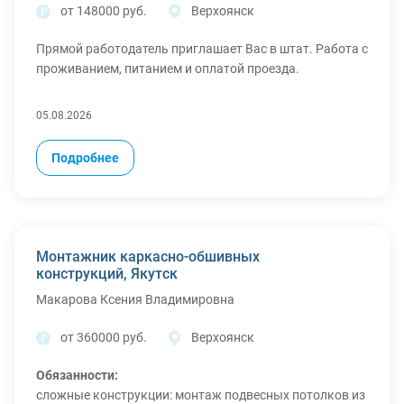
от 148000 руб.
Верхоянск
Требования:
Прямой работодатель приглашает Вас в штат. Работа с
Опыт работы
проживанием, питанием и оплатой проезда.
Также, у нас действуют акции:
Открыта вакансия МОНТАЖНИК ЖБК, вахта с жильём
05.08.2026
в г. Якутск
Подробнее
✔️ Условия, которым можно доверять:
• График 60/30.
• Бесплатное жильё в общежитии или хостеле.
• Горячее трехразовое питание.
• Проезд оплачиваем.
Монтажник каркасно-обшивных
• Медосмотр за счёт компании.
конструкций, Якутск
• Ежедневный трансфер на производство и обратно.
Макарова Ксения Владимировна
• Спецодежда и СИЗ выдаются до начала смены.
от 360000 руб.
Верхоянск
Требования:
Опыт работы
Обязанности:
сложные конструкции: монтаж подвесных потолков из