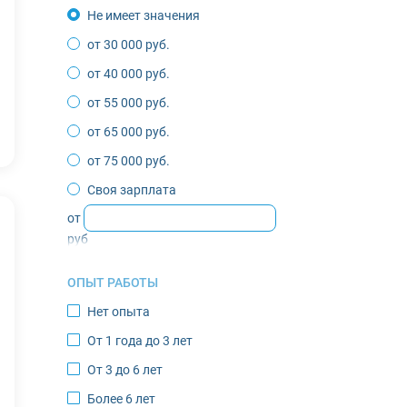
Не имеет значения
Воркута
от 30 000 руб.
Губкинский
от 40 000 руб.
Депутатский
от 55 000 руб.
Жиганск
от 65 000 руб.
Зырянка
от 75 000 руб.
Игарка
Своя зарплата
Инта
от
Казачье
руб
Кандалакша
ОПЫТ РАБОТЫ
Кировск
Нет опыта
Костомукша
От 1 года до 3 лет
Лабытнанги
От 3 до 6 лет
Мончегорск
Более 6 лет
Муравленко