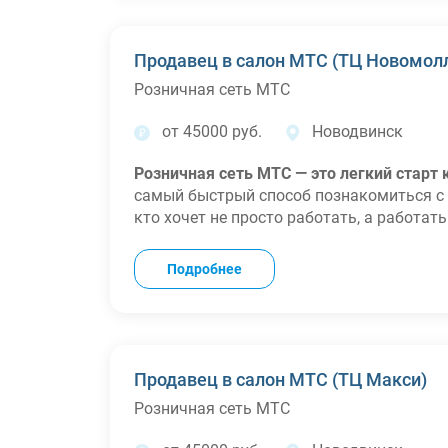
Опыт работы от 2 лет.
Условия:
график работы 90/60 + есть возможность
Продавец в салон МТС (ТЦ Новомол
график работы 6/1 по 11 часов + 1 час на
Розничная сеть МТС
ЗА НАШ СЧЕТ билеты на объект и с объе
размере ;
от 45000 руб.
Новодвинск
ЗА НАШ СЧЕТ питание 3-ех разовое;
ЗА НАШ СЧЕТ проживание в комфортабель
Розничная сеть МТС — это легкий старт
ЗА НАШ СЧЕТ выдается спец.одежда.
самый быстрый способ познакомиться с 
кто хочет не просто работать, а работат
Что мы предлагаем
:
Деньги:
Стабильный оклад + ежемесячна
Подробнее
Гарантированная премия в первые 2 ме
Связь:
Бесплатная корпоративная связь 
друзей.
Забота:
ДМС со стоматологией (доступно
Развитие:
Оплачиваемое обучение, подде
Продавец в салон МТС (ТЦ Макси)
карьерный рост в любом подразделении
Розничная сеть МТС
Мотивация:
Дополнительные мотивацион
счет компании.