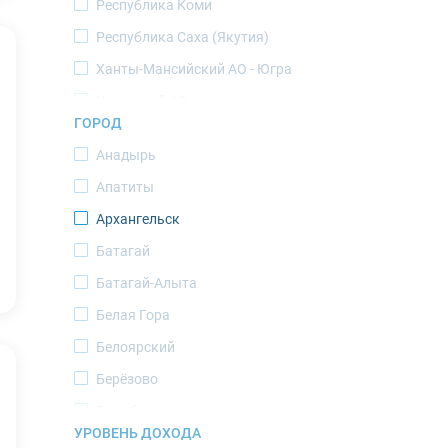
Республика Коми
Республика Саха (Якутия)
Ханты-Мансийский АО - Югра
Чукотский АО
ГОРОД
Ямало-Ненецкий АО
Анадырь
Апатиты
Архангельск
Батагай
Батагай-Алыта
Белая Гора
Белоярский
Берёзово
Билибино
УРОВЕНЬ ДОХОДА
Верхоянск