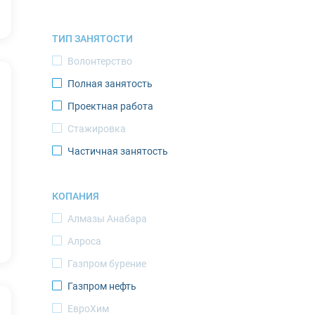
Мурманск
ТИП ЗАНЯТОСТИ
Нарьян-Мар
Волонтерство
Новодвинск
Полная занятость
Новый Уренгой
Проектная работа
Норильск
Стажировка
Ноябрьск
Частичная занятость
Оленегорск
Оленек
КОПАНИЯ
Певек
Алмазы Анабара
Салехард
Алроса
Саскылах
Газпром бурение
Северодвинск
Газпром нефть
Североморск
ЕвроХим
Среднеколымск