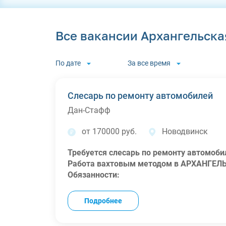
Все вакансии Архангельска
По дате
За все время
Слесарь по ремонту автомобилей
Дан-Стафф
от 170000 руб.
Новодвинск
Требуется слесарь по ремонту автомоби
Работа вахтовым методом в АРХАНГЕЛЬ
Обязанности:
Осмотр и ремонт автотранспорта;
Техническое обслуживание.
Подробнее
Требования:
Квалификационное удостоверение;