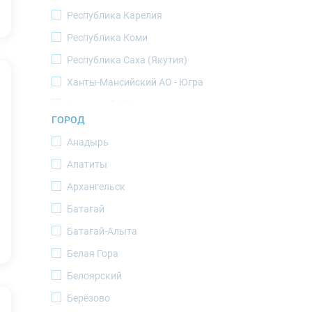
Республика Карелия
Республика Коми
Республика Саха (Якутия)
Ханты-Мансийский АО - Югра
Чукотский АО
ГОРОД
Ямало-Ненецкий АО
Анадырь
Апатиты
Архангельск
Батагай
Батагай-Алыта
Белая Гора
Белоярский
Берёзово