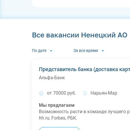
Все вакансии Ненецкий АО
По дате
За все время
Представитель банка (доставка карт
Альфа-Банк
от 70000 руб.
Нарьян-Мар
Мы предлагаем
Возможность расти в команде лучшего ра
hh.ru, Forbes, РБК.
Зарплату
от 70 000
и возможность увели