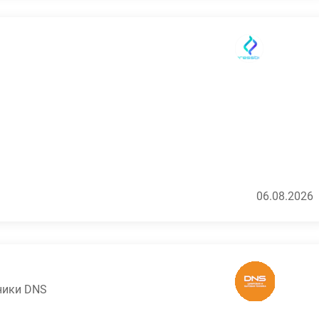
тей и оборудования
ей
ндартов качества
и проживанию на объекте
атно
друга"
06.08.2026
я специалист!
ники DNS