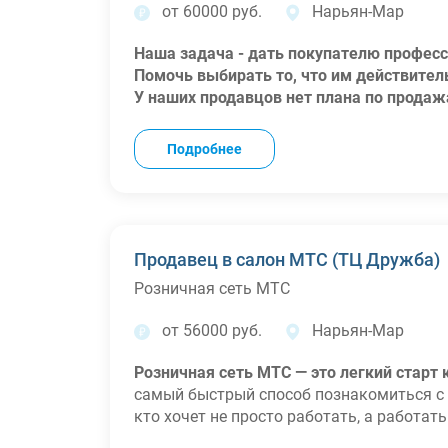
от 60000 руб.
Нарьян-Мар
Наша задача - дать покупателю професс
Помочь выбирать то, что им действител
У наших продавцов нет плана по прода
производителей. Мы за честность.
Мы предлагаем:
Подробнее
Удобное месторасположение магазина;
Гарантии: оформление по ТК РФ с перво
заработная плата;
C заботой о сотрудниках мы предостав
ребёнка или в сложных жизненных ситу
Продавец в салон МТС (ТЦ Дружба)
Удобный график работы;
Розничная сеть МТС
Возможность покупки техники в магази
сотрудников);
от 56000 руб.
Нарьян-Мар
Полностью "белая" зарплата:
оклад + пр
На время испытательного срока (от неде
Розничная сеть МТС — это легкий старт
плата 53.500 рублей до вычета налогов (
самый быстрый способ познакомиться с 
После испытательного срока РЕАЛЬНАЯ с
кто хочет не просто работать, а работат
рублей до 70.000 рублей "на руки" (оклад
Что мы предлагаем
: