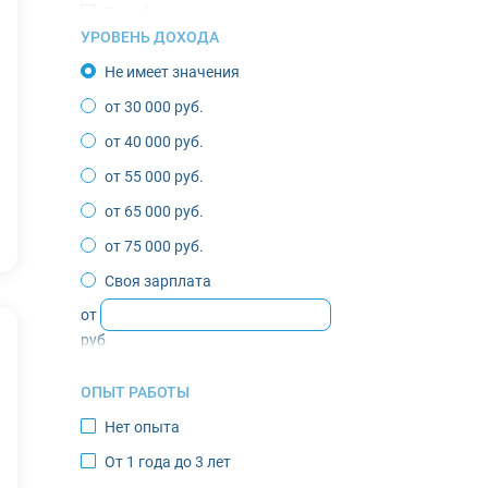
Билибино
УРОВЕНЬ ДОХОДА
Верхоянск
Не имеет значения
Воркута
от 30 000 руб.
Губкинский
от 40 000 руб.
Депутатский
от 55 000 руб.
Жиганск
от 65 000 руб.
Зырянка
от 75 000 руб.
Игарка
Своя зарплата
Инта
от
Казачье
руб
Кандалакша
ОПЫТ РАБОТЫ
Кировск
Нет опыта
Костомукша
От 1 года до 3 лет
Лабытнанги