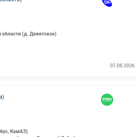
области (д. Девятское)
07.08.2026
ателя
з)
СД
ия товаров
зов
обус, КамАЗ)