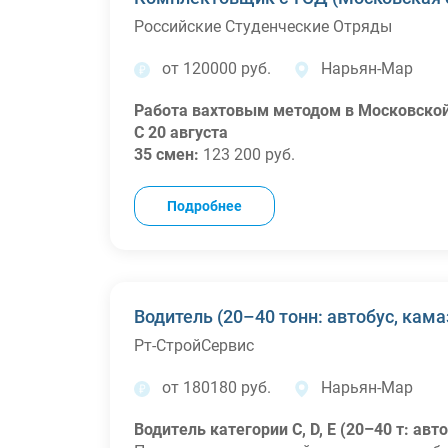
Стильный мерч для работы
Российские Студенческие Отряды
от 120000 руб.
Нарьян-Мар
Работа вахтовым методом в Московской 
С 20 августа
35 смен:
123 200 руб.
45 смен:
158 400 руб.
60 смен:
211 200 руб.
Подробнее
*При выполнении нормы
Преимущества:
Высокий доход
Проживание/медосмотр за счет работод
Обязанности:
Водитель (20–40 тонн: автобус, кама
Получение и обработка заданий через Т
Рт-СтройСервис
Поиск и отбор товаров на складе
Сканирование штрих‑кодов и верификац
от 180180 руб.
Нарьян-Мар
Проверка качества и комплектности
Формирование и передача готовых зака
Водитель категории C, D, E (20–40 т: авт
Требования: