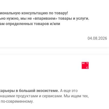
иональную консультацию по товару!
ьно нужно, мы не «впариваем» товары и услуги.
жам определенных товаров и/или
04.08.2026
го дня работы, отпускные, больничные и белая
ляем материальную помощь при рождении
ациях;
нах ДНС по себестоимости
(скидки на товар для
емия от продаж;
ли до 2 месяцев максимум) - Ваша заработная
 карьеры в большой экосистеме.
А еще это
46.500 рублей
НА РУКИ
);
нашими продуктами и сервисами. Мы ищем тех,
редняя зарплата наших сотрудников от 50.000
ь по-современному.
+ % от продаж);