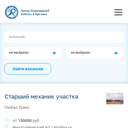
Центр Подходящей
Работы в Арктике
не выбрано
не выбрано
Найти вакансии
Старший механик участка
Глобал Транс
от
150000
руб.
Ямало-Ненецкий АО / Ноябрьск