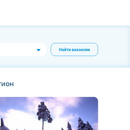
Найти вакансии
гион