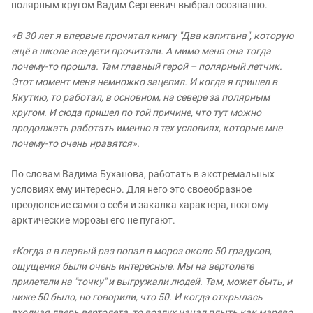
полярным кругом Вадим Сергеевич выбрал осознанно.
«В 30 лет я впервые прочитал книгу "Два капитана", которую
ещё в школе все дети прочитали. А мимо меня она тогда
почему-то прошла. Там главный герой – полярный летчик.
Этот момент меня немножко зацепил. И когда я пришел в
Якутию, то работал, в основном, на севере за полярным
кругом. И сюда пришел по той причине, что тут можно
продолжать работать именно в тех условиях, которые мне
почему-то очень нравятся».
По словам Вадима Буханова, работать в экстремальных
условиях ему интересно. Для него это своеобразное
преодоление самого себя и закалка характера, поэтому
арктические морозы его не пугают.
«Когда я в первый раз попал в мороз около 50 градусов,
ощущения были очень интересные. Мы на вертолете
прилетели на "точку" и выгружали людей. Там, может быть, и
ниже 50 было, но говорили, что 50. И когда открылась
входная дверь вертолета, то воздух начал плыть как марево.