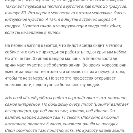
Такой вот переход из теплого вертолета, где плюс 25 градусов,
в минус 50. Это первая моя встреча с этими морозами. Очень
интересное чувство. А так, я в Якутии встречал мороз 64
градуса. Чувство такое, что окружающая среда тебя убьет,
если ты не зайдешь в тепло».
На первый взгляд кажется, что пилот всегда сидит в тёплой
кабине, что ему не приходится работать под открытым небом.
Но это не так. Экипаж каждой машины в полном составе
принимает участие в её обслуживании. Во время морозов они
вместе зачехляют вертолёты и снимают с них аккумуляторы,
чтобы те не замерзли. Но зато эта профессия открывает
возможности, недоступные большинству людей.
«Из всей лётной работы работа вертолётчика – это, наверное,
самое интересное. По большому счёту, пилот "Боинга" взлетает
из аэропорта, где всё чистенько, хорошо, всё убрано. Он
взлетел, набрал эшелон там 11 тысяч. Спокойно включил
автопилот, пролетел 6 часов, снизился, зашёл на посадку.
Свои сложности там, понятно, есть. Но красоту нашей земли,